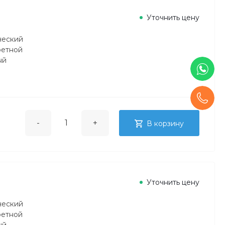
Уточнить цену
ческий
ретной
ый
-
+
В корзину
Уточнить цену
ческий
ретной