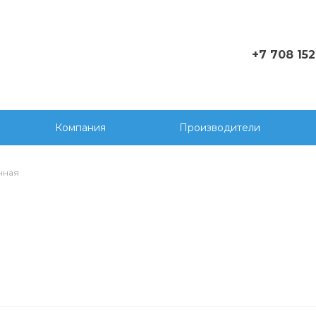
+7 708 152
+770815
rop@k-sy
Компания
Производители
нная