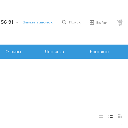
 56 91
Заказать звонок
Поиск
Войти
25691
stem.kz
Отзывы
Доставка
Контакты