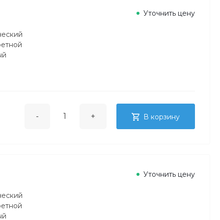
Уточнить цену
ческий
ретной
ый
-
+
В корзину
Уточнить цену
ческий
ретной
ый