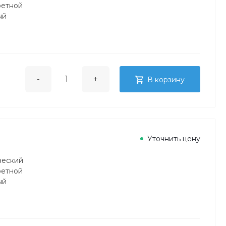
ретной
ый
-
+
В корзину
Уточнить цену
ческий
ретной
ый