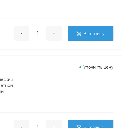
-
+
В корзину
Уточнить цену
ческий
ретной
ый
-
+
В корзину