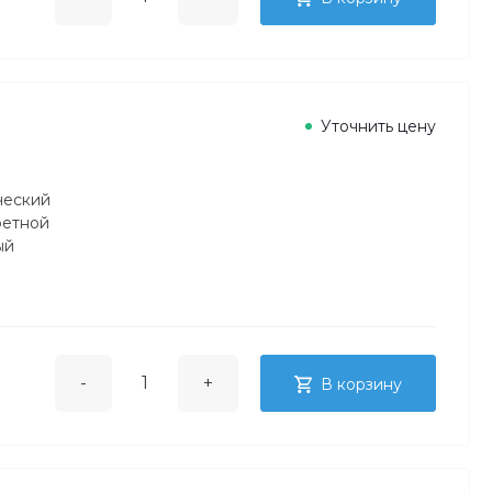
Уточнить цену
ческий
ретной
ый
-
+
В корзину