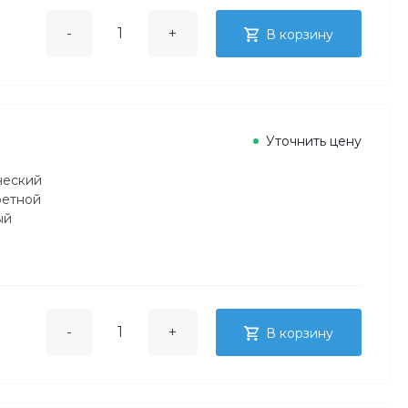
-
+
В корзину
Уточнить цену
ческий
ретной
ый
-
+
В корзину