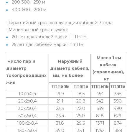
200-300 - 250 м
400-600 - 200 м
- Гарантийный срок эксплуатации кабелей: 3 года
- Минимальный срок службы:
20 лет для кабелей марки ТППэпБ,
25 лет для кабелей марки ТПпПБ
Масса 1 км
Число пар и
Наружный
кабеля
диаметр
диаметр кабеля,
(справочная),
токопроводящих
мм, не более
кг
жил
ТППэпБ
ТПпПБ
ТППэпБ
ТПпПБ
10x2x0,4
19.9
18.5
454
345
20x2x0,4
21.1
20.8
542
390
30x2x0,4
23.3
22.0
639
490
50x2x0,4
26.4
25.0
818
629
100x2x0,4
31.8
29.6
1371
874
150x2x0,4
37.0
35.1
1752
1358