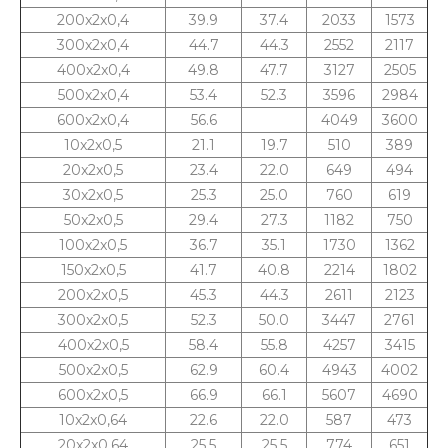
200x2x0,4
39.9
37.4
2033
1573
300x2x0,4
44.7
44.3
2552
2117
400x2x0,4
49.8
47.7
3127
2505
500x2x0,4
53.4
52.3
3596
2984
600x2x0,4
56.6
4049
3600
10x2x0,5
21.1
19.7
510
389
20x2x0,5
23.4
22.0
649
494
30x2x0,5
25.3
25.0
760
619
50x2x0,5
29.4
27.3
1182
750
100x2x0,5
36.7
35.1
1730
1362
150x2x0,5
41.7
40.8
2214
1802
200x2x0,5
45.3
44.3
2611
2123
300x2x0,5
52.3
50.0
3447
2761
400x2x0,5
58.4
55.8
4257
3415
500x2x0,5
62.9
60.4
4943
4002
600x2x0,5
66.9
66.1
5607
4690
10x2x0,64
22.6
22.0
587
473
20x2x0,64
25.5
25.5
774
651