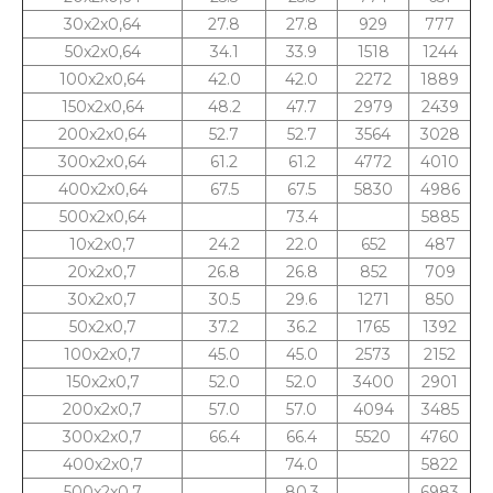
30x2x0,64
27.8
27.8
929
777
50x2x0,64
34.1
33.9
1518
1244
100x2x0,64
42.0
42.0
2272
1889
150x2x0,64
48.2
47.7
2979
2439
200x2x0,64
52.7
52.7
3564
3028
300x2x0,64
61.2
61.2
4772
4010
400x2x0,64
67.5
67.5
5830
4986
500x2x0,64
73.4
5885
10x2x0,7
24.2
22.0
652
487
20x2x0,7
26.8
26.8
852
709
30x2x0,7
30.5
29.6
1271
850
50x2x0,7
37.2
36.2
1765
1392
100x2x0,7
45.0
45.0
2573
2152
150x2x0,7
52.0
52.0
3400
2901
200x2x0,7
57.0
57.0
4094
3485
300x2x0,7
66.4
66.4
5520
4760
400x2x0,7
74.0
5822
500x2x0,7
80.3
6983