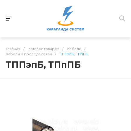
Главная
/
Каталог товаров
/
Кабели
/
Кабели и провода связи
/
ТППэпБ, ТПпПБ
ТППэпБ, ТПпПБ