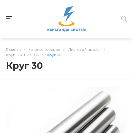
Главная
/
Каталог товаров
/
Листовой прокат
/
Круг ГОСТ 2590-8
/
Круг 30
Круг 30