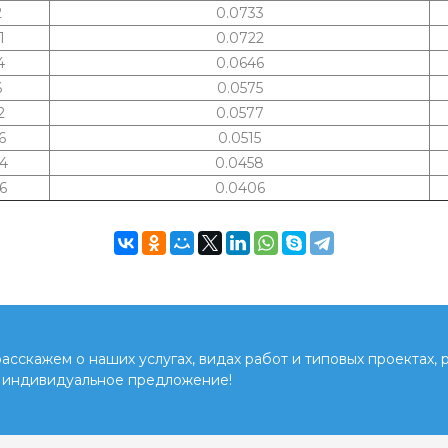
2
0.0733
1
0.0722
4
0.0646
6
0.0575
2
0.0577
6
0.0515
4
0.0458
6
0.0406
сскажем о наших услугах, видах работ и типовых проектах, 
 индивидуальное предложение!