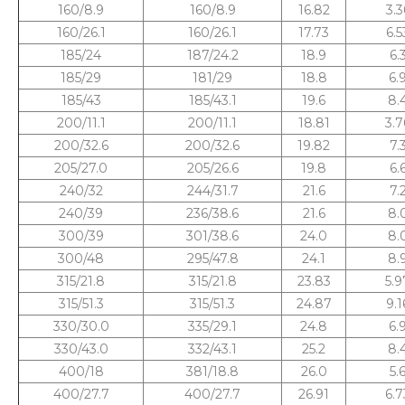
160/8.9
160/8.9
16.82
3.3
160/26.1
160/26.1
17.73
6.5
185/24
187/24.2
18.9
6.
185/29
181/29
18.8
6.
185/43
185/43.1
19.6
8.
200/11.1
200/11.1
18.81
3.7
200/32.6
200/32.6
19.82
7.
205/27.0
205/26.6
19.8
6.
240/32
244/31.7
21.6
7.
240/39
236/38.6
21.6
8.
300/39
301/38.6
24.0
8.
300/48
295/47.8
24.1
8.
315/21.8
315/21.8
23.83
5.9
315/51.3
315/51.3
24.87
9.1
330/30.0
335/29.1
24.8
6.
330/43.0
332/43.1
25.2
8.
400/18
381/18.8
26.0
5.
400/27.7
400/27.7
26.91
6.7