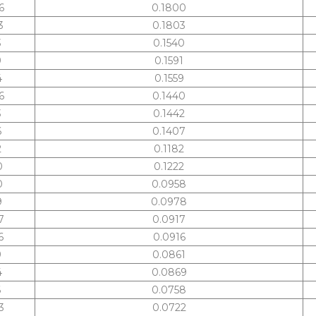
6
0.1800
3
0.1803
3
0.1540
9
0.1591
4
0.1559
6
0.1440
3
0.1442
6
0.1407
2
0.1182
0
0.1222
0
0.0958
9
0.0978
7
0.0917
6
0.0916
9
0.0861
4
0.0869
6
0.0758
3
0.0722