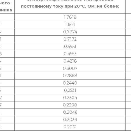
ного
постоянному току при 20°С, Ом, не более;
чника
9
1.7818
3
1.1521
8
0.7774
1
0.7172
2
0.5951
6
0.4553
8
0.4218
5
0.3007
1
0.2868
6
0.2440
6
0.2531
7
0.2304
7
0.2308
6
0.2046
3
0.2039
5
0.2061