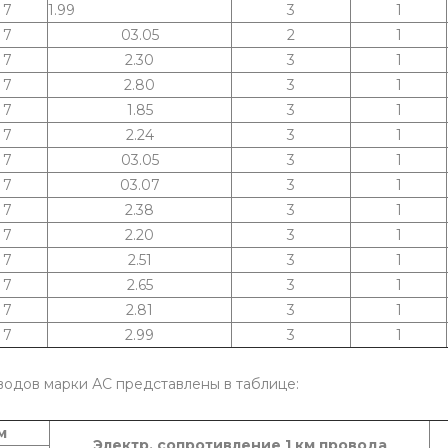
7
1.99
3
1
7
03.05
2
1
7
2.30
3
1
7
2.80
3
1
7
1.85
3
1
7
2.24
3
1
7
03.05
3
1
7
03.07
3
1
7
2.38
3
1
7
2.20
3
1
7
2.51
3
1
7
2.65
3
1
7
2.81
3
1
7
2.99
3
1
водов марки АС представлены в таблице:
м
Электр. сопротивление 1 км провода