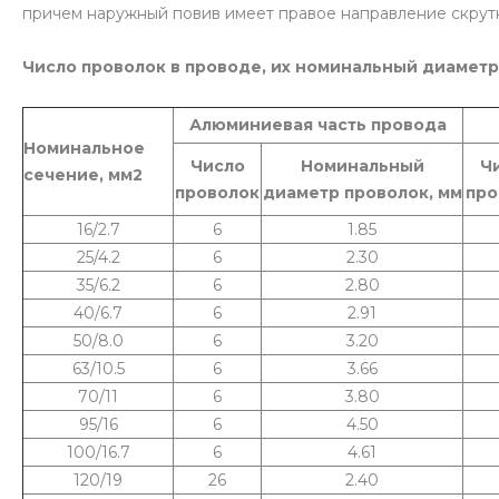
причем наружный повив имеет правое направление скрут
Число проволок в проводе, их номинальный диаметр
Алюминиевая часть провода
Номинальное
Число
Номинальный
Ч
сечение, мм2
проволок
диаметр проволок, мм
про
16/2.7
6
1.85
25/4.2
6
2.30
35/6.2
6
2.80
40/6.7
6
2.91
50/8.0
6
3.20
63/10.5
6
3.66
70/11
6
3.80
95/16
6
4.50
100/16.7
6
4.61
120/19
26
2.40