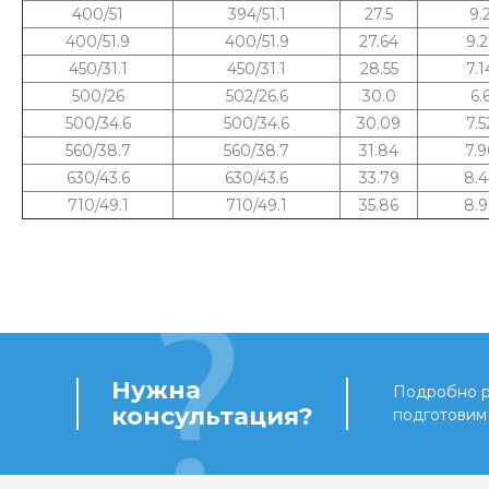
400/51
394/51.1
27.5
9.
400/51.9
400/51.9
27.64
9.2
450/31.1
450/31.1
28.55
7.1
500/26
502/26.6
30.0
6.
500/34.6
500/34.6
30.09
7.5
560/38.7
560/38.7
31.84
7.9
630/43.6
630/43.6
33.79
8.4
710/49.1
710/49.1
35.86
8.9
Нужна
Подробно ра
консультация?
подготовим