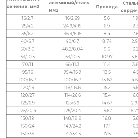
алюминий/сталь,
Сталь
сечение, мм2
Провода
мм2
серде
16/2.7
16/2.69
5.6
1.
25/4.2
24.9/4.15
6.9
2.
35/6.2
36.9/6.15
8.4
2.
40/6.7
40/6.7
8.74
2.9
50/8.0
48.2/8.04
9.6
3.
63/10.5
63/10.5
10.97
3.6
70/11
68/11.3
11.4
3.
95/16
95.4/15.9
13.5
4.
100/16.7
100/16.7
13.82
4.6
120/19
118/18.8
15.2
5.
120/27
114/26.6
15.4
6.
125/6.9
125/6.9
14.67
2.9
125/20.4
125/20.4
15.67
5.7
150/19
148/18.8
16.8
5.
150/24
149/24.2
17.1
6.
150/34
147/34.3
17.5
7.