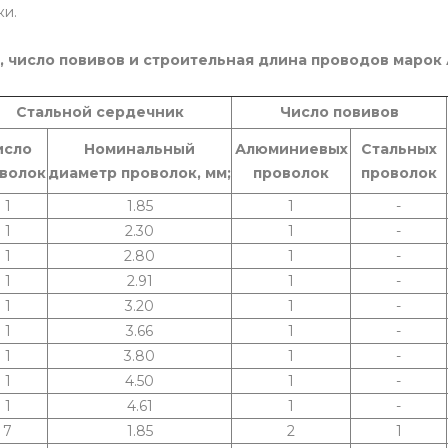
ки.
, число повивов и строительная длина проводов марок 
Стальной сердечник
Число повивов
исло
Номинальный
Алюминиевых
Стальных
волок
диаметр проволок, мм;
проволок
проволок
1
1.85
1
-
1
2.30
1
-
1
2.80
1
-
1
2.91
1
-
1
3.20
1
-
1
3.66
1
-
1
3.80
1
-
1
4.50
1
-
1
4.61
1
-
7
1.85
2
1