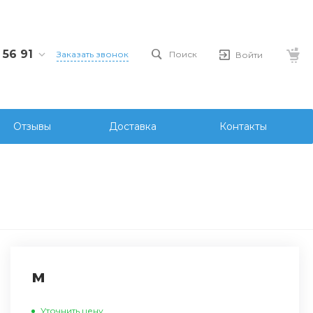
 56 91
Заказать звонок
Поиск
Войти
25691
stem.kz
Отзывы
Доставка
Контакты
м
Уточнить цену