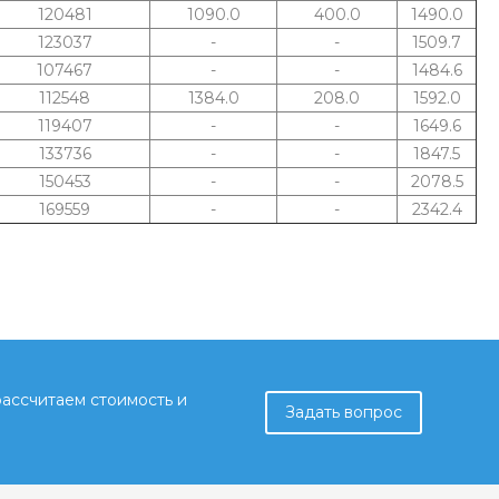
120481
1090.0
400.0
1490.0
123037
-
-
1509.7
107467
-
-
1484.6
112548
1384.0
208.0
1592.0
119407
-
-
1649.6
133736
-
-
1847.5
150453
-
-
2078.5
169559
-
-
2342.4
рассчитаем стоимость и
Задать вопрос