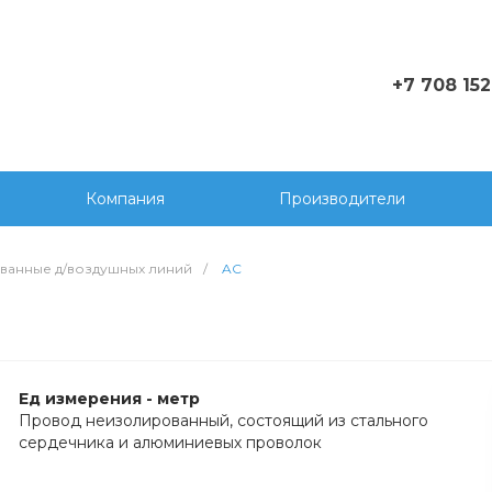
+7 708 152
+770815
rop@k-sy
Компания
Производители
ванные д/воздушных линий
/
AC
Ед измерения - метр
Провод неизолированный, состоящий из стального
сердечника и алюминиевых проволок