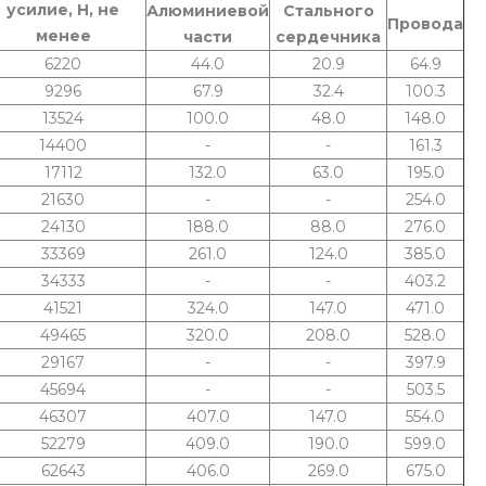
усилие, Н, не
Алюминиевой
Стального
Провода
менее
части
сердечника
6220
44.0
20.9
64.9
9296
67.9
32.4
100.3
13524
100.0
48.0
148.0
14400
-
-
161.3
17112
132.0
63.0
195.0
21630
-
-
254.0
24130
188.0
88.0
276.0
33369
261.0
124.0
385.0
34333
-
-
403.2
41521
324.0
147.0
471.0
49465
320.0
208.0
528.0
29167
-
-
397.9
45694
-
-
503.5
46307
407.0
147.0
554.0
52279
409.0
190.0
599.0
62643
406.0
269.0
675.0