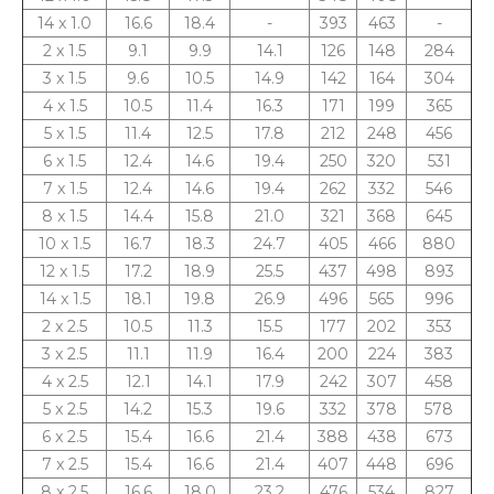
14 x 1.0
16.6
18.4
-
393
463
-
2 x 1.5
9.1
9.9
14.1
126
148
284
3 x 1.5
9.6
10.5
14.9
142
164
304
4 x 1.5
10.5
11.4
16.3
171
199
365
5 x 1.5
11.4
12.5
17.8
212
248
456
6 x 1.5
12.4
14.6
19.4
250
320
531
7 x 1.5
12.4
14.6
19.4
262
332
546
8 x 1.5
14.4
15.8
21.0
321
368
645
10 x 1.5
16.7
18.3
24.7
405
466
880
12 x 1.5
17.2
18.9
25.5
437
498
893
14 x 1.5
18.1
19.8
26.9
496
565
996
2 x 2.5
10.5
11.3
15.5
177
202
353
3 x 2.5
11.1
11.9
16.4
200
224
383
4 x 2.5
12.1
14.1
17.9
242
307
458
5 x 2.5
14.2
15.3
19.6
332
378
578
6 x 2.5
15.4
16.6
21.4
388
438
673
7 x 2.5
15.4
16.6
21.4
407
448
696
8 x 2.5
16.6
18.0
23.2
476
534
827