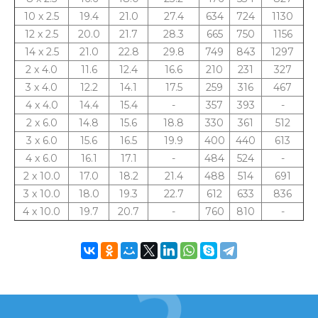
10 x 2.5
19.4
21.0
27.4
634
724
1130
12 x 2.5
20.0
21.7
28.3
665
750
1156
14 x 2.5
21.0
22.8
29.8
749
843
1297
2 x 4.0
11.6
12.4
16.6
210
231
327
3 x 4.0
12.2
14.1
17.5
259
316
467
4 x 4.0
14.4
15.4
-
357
393
-
2 x 6.0
14.8
15.6
18.8
330
361
512
3 x 6.0
15.6
16.5
19.9
400
440
613
4 x 6.0
16.1
17.1
-
484
524
-
2 x 10.0
17.0
18.2
21.4
488
514
691
3 x 10.0
18.0
19.3
22.7
612
633
836
4 x 10.0
19.7
20.7
-
760
810
-