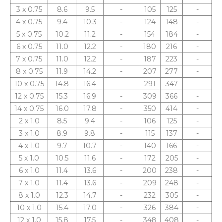
3 x 0.75
8.6
9.5
-
105
125
-
4 x 0.75
9.4
10.3
-
124
148
-
5 x 0.75
10.2
11.2
-
154
184
-
6 x 0.75
11.0
12.2
-
180
216
-
7 x 0.75
11.0
12.2
-
187
223
-
8 x 0.75
11.9
14.2
-
207
277
-
10 x 0.75
14.8
16.4
-
291
347
-
12 x 0.75
15.3
16.9
-
309
366
-
14 x 0.75
16.0
17.8
-
350
414
-
2 x 1.0
8.5
9.4
-
106
125
-
3 x 1.0
8.9
9.8
-
115
137
-
4 x 1.0
9.7
10.7
-
140
166
-
5 x 1.0
10.5
11.6
-
172
205
-
6 x 1.0
11.4
13.6
-
200
238
-
7 x 1.0
11.4
13.6
-
209
248
-
8 x 1.0
12.3
14.7
-
232
305
-
10 x 1.0
15.4
17.0
-
326
384
-
12 x 1.0
15.8
17.5
-
348
408
-