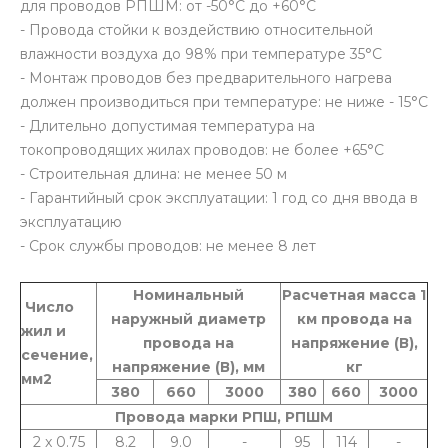
для проводов РПШМ: от -50°С до +60°С
- Провода стойки к воздействию относительной
влажности воздуха до 98% при температуре 35°С
- Монтаж проводов без предварительного нагрева
должен производиться при температуре: не ниже - 15°С
- Длительно допустимая температура на
токопроводящих жилах проводов: не более +65°С
- Строительная длина: не менее 50 м
- Гарантийный срок эксплуатации: 1 год со дня ввода в
эксплуатацию
- Срок службы проводов: не менее 8 лет
Номинальный
Расчетная масса 1
Число
наружный диаметр
км провода на
жил и
провода на
напряжение (В),
сечение,
напряжение (В), мм
кг
мм2
380
660
3000
380
660
3000
Провода марки РПШ, РПШМ
2 x 0.75
8.2
9.0
-
95
114
-