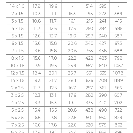
14 x 1.0
17.8
19.6
-
514
595
-
2 x 1.5
10.3
11.1
15.3
195
222
389
3 x 1.5
10.8
11.7
16.1
215
241
415
4 x 1.5
11.7
12.6
17.5
250
284
485
5 x 1.5
12.6
13.7
19.0
297
340
587
6 x 1.5
13.6
15.8
20.6
340
427
673
7 x 1.5
13.6
15.8
20.6
353
438
688
8 x 1.5
15.6
17.0
22.2
428
483
798
10 x 1.5
17.9
19.5
25.9
557
640
1057
12 x 1.5
18.4
20.1
26.7
561
635
1078
14 x 1.5
19.3
21.7
28.1
626
708
1189
2 x 2.5
11.7
12.5
16.7
257
361
566
3 x 2.5
12.3
13.1
17.6
282
390
607
4 x 2.5
13.3
15.3
19.1
333
410
702
5 x 2.5
15.4
16.5
20.8
438
490
722
6 x 2.5
16.6
17.8
22.6
501
560
829
7 x 2.5
16.6
17.8
22.6
520
579
862
8 x 2.5
17.8
19.1
24.4
576
668
996