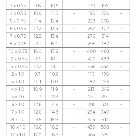
3 x 0.75
9.8
10.5
-
170
197
-
4 x 0.75
10.6
11.5
-
195
226
-
5 x 0.75
11.4
12.4
-
229
268
-
6 x 0.75
12.2
13.4
-
262
307
-
7 x 0.75
12.2
13.4
-
270
314
-
8 x 0.75
13.1
15.4
-
295
382
-
10 x 0.75
16.0
17.6
-
400
468
-
12 x 0.75
16.5
18.1
-
420
489
-
14 x 0.75
17.2
19.1
-
466
543
-
2 x 1.0
9.7
10.6
-
110
196
-
3 x 1.0
10.1
11.0
-
182
246
-
4 x 1.0
10.9
11.9
-
213
246
-
5 x 1.0
11.7
12.8
-
251
291
-
6 x 1.0
12.6
14.8
-
285
331
-
7 x 1.0
12.6
14.8
-
294
340
-
8 x 1.0
13.5
15.9
-
324
412
-
10 x 1.0
16.6
18.2
-
439
508
-
12 x 1.0
17.0
18.7
-
464
535
-