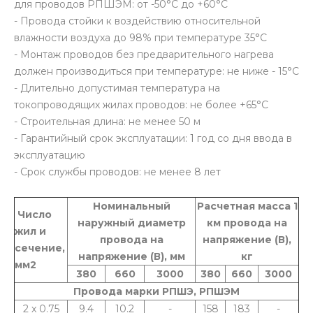
для проводов РПШЭМ: от -50°С до +60°С
- Провода стойки к воздействию относительной
влажности воздуха до 98% при температуре 35°С
- Монтаж проводов без предварительного нагрева
должен производиться при температуре: не ниже - 15°С
- Длительно допустимая температура на
токопроводящих жилах проводов: не более +65°С
- Строительная длина: не менее 50 м
- Гарантийный срок эксплуатации: 1 год со дня ввода в
эксплуатацию
- Срок службы проводов: не менее 8 лет
Номинальный
Расчетная масса 1
Число
наружный диаметр
км провода на
жил и
провода на
напряжение (В),
сечение,
напряжение (В), мм
кг
мм2
380
660
3000
380
660
3000
Провода марки РПШЭ, РПШЭМ
2 x 0.75
9.4
10.2
-
158
183
-