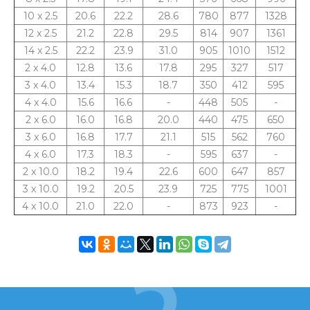
10 x 2.5
20.6
22.2
28.6
780
877
1328
12 x 2.5
21.2
22.8
29.5
814
907
1361
14 x 2.5
22.2
23.9
31.0
905
1010
1512
2 x 4.0
12.8
13.6
17.8
295
327
517
3 x 4.0
13.4
15.3
18.7
350
412
595
4 x 4.0
15.6
16.6
-
448
505
-
2 x 6.0
16.0
16.8
20.0
440
475
650
3 x 6.0
16.8
17.7
21.1
515
562
760
4 x 6.0
17.3
18.3
-
595
637
-
2 x 10.0
18.2
19.4
22.6
600
647
857
3 x 10.0
19.2
20.5
23.9
725
775
1001
4 x 10.0
21.0
22.0
-
873
923
-