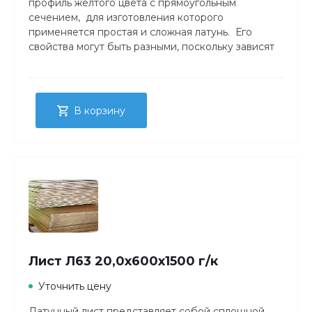
профиль желтого цвета с прямоугольным
сечением, для изготовления которого
применяется простая и сложная латунь. Его
свойства могут быть разными, поскольку зависят
от метода производства, состава и состояния
материала. Толщина латунного листа – от 0,4 до 25
миллиметров. Причем большая толщина у
горячекатаного сортамента.
В корзину
Лист Л63 20,0х600х1500 г/к
Уточнить цену
Латунный лист представляет собой сплошной