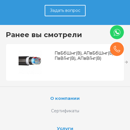
Задать вопрос
Ранее вы смотрели
ПвБбШнг(В), АПвБбШнг(В),
ПвВГнг(В), АПвВГнг(В)
О компании
Сертификаты
Услуги