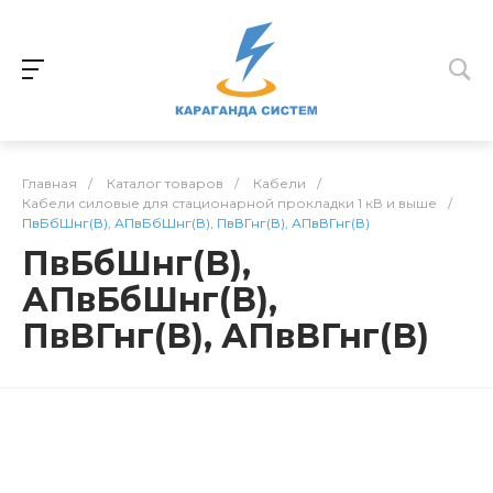
Главная
/
Каталог товаров
/
Кабели
/
Кабели силовые для стационарной прокладки 1 кВ и выше
/
ПвБбШнг(В), АПвБбШнг(В), ПвВГнг(В), АПвВГнг(В)
ПвБбШнг(В),
АПвБбШнг(В),
ПвВГнг(В), АПвВГнг(В)